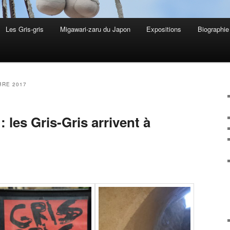
Les Gris-gris
Migawari-zaru du Japon
Expositions
Biographie 
RE 2017
 les Gris-Gris arrivent à