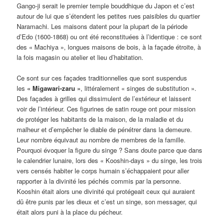
Gango-ji serait le premier temple bouddhique du Japon et c’est
autour de lui que s’étendent les petites rues paisibles du quartier
Naramachi. Les maisons datent pour la plupart de la période
d’Edo (1600-1868) ou ont été reconstituées à l’identique : ce sont
des « Machiya », longues maisons de bois, à la façade étroite, à
la fois magasin ou atelier et lieu d’habitation.
Ce sont sur ces façades traditionnelles que sont suspendus
les
« Migawari-zaru »
, littéralement « singes de substitution ».
Des façades à grilles qui dissimulent de l’extérieur et laissent
voir de l’intérieur. Ces figurines de satin rouge ont pour mission
de protéger les habitants de la maison, de la maladie et du
malheur et d’empêcher le diable de pénétrer dans la demeure.
Leur nombre équivaut au nombre de membres de la famille.
Pourquoi évoquer la figure du singe ? Sans doute parce que dans
le calendrier lunaire, lors des « Kooshin-days » du singe, les trois
vers censés habiter le corps humain s’échappaient pour aller
rapporter à la divinité les péchés commis par la personne.
Kooshin était alors une divinité qui protégeait ceux qui auraient
dû être punis par les dieux et c’est un singe, son messager, qui
était alors puni à la place du pécheur.