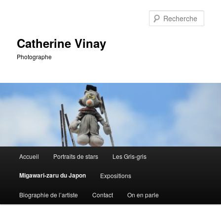
Aller
au
Rech
contenu
principal
Catherine Vinay
Photographe
Menu
Accueil
Portraits de stars
Les Gris-gris
principal
Migawari-zaru du Japon
Expositions
Biographie de l’artiste
Contact
On en parle